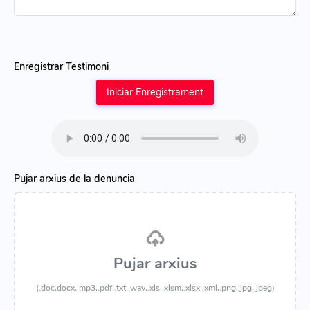
Enregistrar Testimoni
Iniciar Enregistrament
Pujar arxius de la denuncia
Pujar arxius
(.doc,docx,.mp3,.pdf,.txt,.wav,.xls,.xlsm,.xlsx,.xml,.png,.jpg,.jpeg)